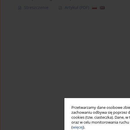
Streszczenie
Artykuł
(PDF)
Przetwarzamy dane osobowe zbiera
zachowaniu odbywa się poprzez d
cookies (tzw. ciasteczka). Dane, w
oraz w celu monitorowania ruchu
(
więcej
).