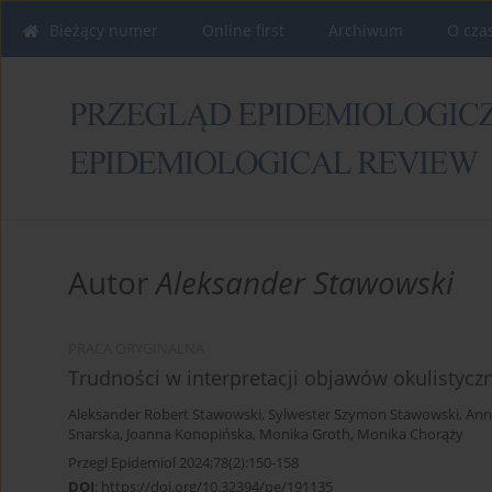
Bieżący numer
Online first
Archiwum
O cza
Autor
Aleksander Stawowski
PRACA ORYGINALNA
Trudności w interpretacji objawów okulistycz
Aleksander Robert Stawowski
,
Sylwester Szymon Stawowski
,
Ann
Snarska
,
Joanna Konopińska
,
Monika Groth
,
Monika Chorąży
Przegl Epidemiol 2024;78(2):150-158
DOI
:
https://doi.org/10.32394/pe/191135