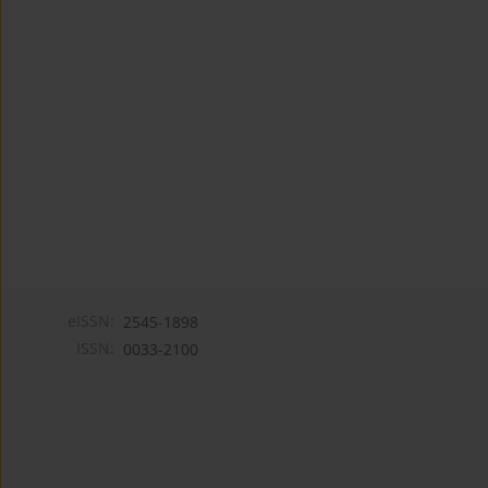
eISSN:
2545-1898
ISSN:
0033-2100