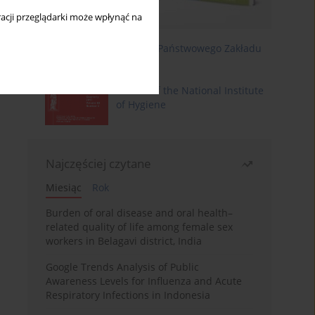
acji przeglądarki może wpłynąć na
Roczniki Państwowego Zakładu
Higieny
Annals of the National Institute
of Hygiene
Najczęściej czytane
Miesiąc
Rok
Burden of oral disease and oral health–
related quality of life among female sex
workers in Belagavi district, India
Google Trends Analysis of Public
Awareness Levels for Influenza and Acute
Respiratory Infections in Indonesia