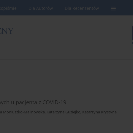
sopiśmie
Dla Autorów
Dla Recenzentów
nych u pacjenta z COVID-19
a Moniuszko-Malinowska
,
Katarzyna Guziejko
,
Katarzyna Krystyna