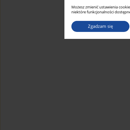
Możesz zmienić ustawienia cookie
niektóre funkcjonalności dostępne
Zgadzam się