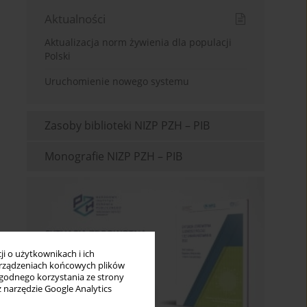
Aktualności
Aktualizacja norm żywienia dla populacji
Polski
Uruchomienie nowego systemu
Zasoby biblioteki NIZP PZH – PIB
Monografie NIZP PZH – PIB
i o użytkownikach i ich
rządzeniach końcowych plików
wygodnego korzystania ze strony
z narzędzie Google Analytics