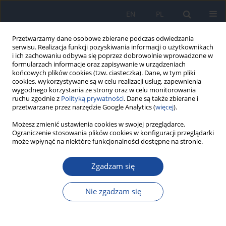
EN
PL
Przetwarzamy dane osobowe zbierane podczas odwiedzania
serwisu. Realizacja funkcji pozyskiwania informacji o użytkownikach
i ich zachowaniu odbywa się poprzez dobrowolnie wprowadzone w
formularzach informacje oraz zapisywanie w urządzeniach
końcowych plików cookies (tzw. ciasteczka). Dane, w tym pliki
cookies, wykorzystywane są w celu realizacji usług, zapewnienia
wygodnego korzystania ze strony oraz w celu monitorowania
ruchu zgodnie z
Polityką prywatności
. Dane są także zbierane i
przetwarzane przez narzędzie Google Analytics (
więcej
).
Autor
A. Szczepańska-Szerej
Możesz zmienić ustawienia cookies w swojej przeglądarce.
Ograniczenie stosowania plików cookies w konfiguracji przeglądarki
może wpłynąć na niektóre funkcjonalności dostępne na stronie.
Układ dopełniacza - efektor reakcji zapalnej.
Zgadzam się
Możliwości regulacji aktywności dopełniacza w
chorobach niedokrwiennych
Nie zgadzam się
K. Madaliński
,
M. Cedzyński
,
A. Świerzko
,
A. Szczepańska-Szerej
Przegl Epidemiol 2007;61(4):701-711
Statystyki