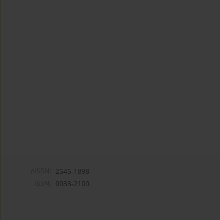
eISSN:
2545-1898
ISSN:
0033-2100