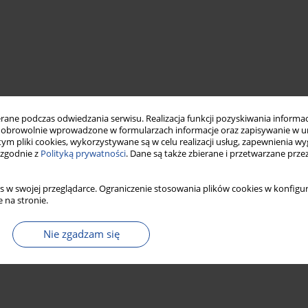
ne podczas odwiedzania serwisu. Realizacja funkcji pozyskiwania informacj
obrowolnie wprowadzone w formularzach informacje oraz zapisywanie w u
 tym pliki cookies, wykorzystywane są w celu realizacji usług, zapewnienia 
ne
State Sanitary Inspection
public health
 zgodnie z
Polityką prywatności
. Dane są także zbierane i przetwarzane prze
s w swojej przeglądarce. Ograniczenie stosowania plików cookies w konfigur
 na stronie.
Nie zgadzam się