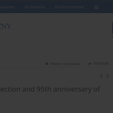
sopiśmie
Dla Autorów
Dla Recenzentów
Statystyki
Pobierz cytowanie
pection and 95th anniversary of