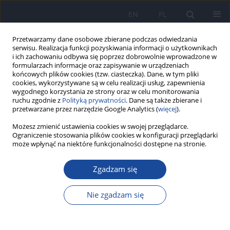
EN
PL
Przetwarzamy dane osobowe zbierane podczas odwiedzania
serwisu. Realizacja funkcji pozyskiwania informacji o użytkownikach
i ich zachowaniu odbywa się poprzez dobrowolnie wprowadzone w
formularzach informacje oraz zapisywanie w urządzeniach
końcowych plików cookies (tzw. ciasteczka). Dane, w tym pliki
cookies, wykorzystywane są w celu realizacji usług, zapewnienia
wygodnego korzystania ze strony oraz w celu monitorowania
ruchu zgodnie z
Polityką prywatności
. Dane są także zbierane i
przetwarzane przez narzędzie Google Analytics (
więcej
).
2/2005 vol. 59
Możesz zmienić ustawienia cookies w swojej przeglądarce.
Ograniczenie stosowania plików cookies w konfiguracji przeglądarki
może wpłynąć na niektóre funkcjonalności dostępne na stronie.
Zgadzam się
Zmiany w obrębie subpopulacji
krwinek białych krwi
Nie zgadzam się
obwodowej u dzieci z