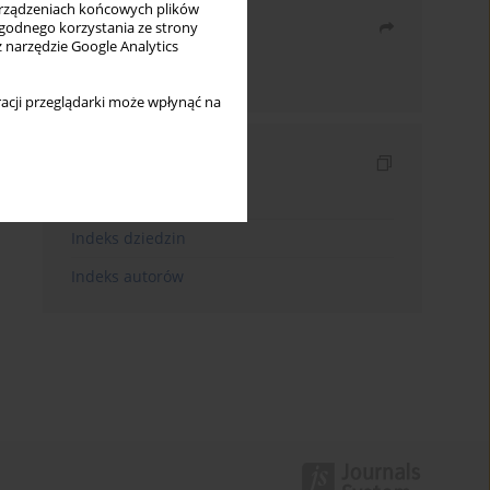
rządzeniach końcowych plików
Udostępnij
wygodnego korzystania ze strony
z narzędzie Google Analytics
Wyślij mailem
acji przeglądarki może wpłynąć na
Indeksy
Indeks słów kluczowych
Indeks dziedzin
Indeks autorów