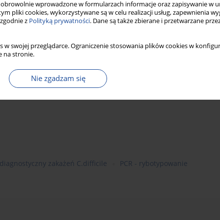
obrowolnie wprowadzone w formularzach informacje oraz zapisywanie w u
ia Pańskiego Uniwersytetu
 tym pliki cookies, wykorzystywane są w celu realizacji usług, zapewnienia 
 zgodnie z
Polityką prywatności
. Dane są także zbierane i przetwarzane prze
s w swojej przeglądarce. Ograniczenie stosowania plików cookies w konfigur
 na stronie.
owicz
,
P. Obuch-Woszczatyńsaki
,
H. Pituch
Nie zgadzam się
diagnostyczny zakażeń C.difficile
PCR - rybotypowanie