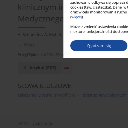
zachowaniu odbywa się poprzez d
klinicznym im. Prze- mienien
cookies (tzw. ciasteczka). Dane, w
oraz w celu monitorowania ruchu
Medycznego w Pozna
(
więcej
).
Możesz zmienić ustawienia cookie
niektóre funkcjonalności dostępne
A. Schneider
,
A. Mól
,
K. Lisowska
,
M. Jax-Dambek
,
D. Lach
Więcej
Zgadzam się
Przegl Epidemiol 2014;68(4):759-762
Artykuł
(PDF)
SŁOWA KLUCZOWE
zakażenie Clostridium difficile
trójstopniowy algorytm 
eISSN:
2545-1898