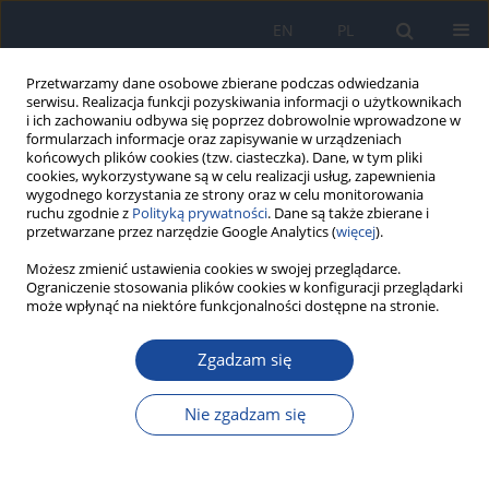
EN
PL
Przetwarzamy dane osobowe zbierane podczas odwiedzania
serwisu. Realizacja funkcji pozyskiwania informacji o użytkownikach
i ich zachowaniu odbywa się poprzez dobrowolnie wprowadzone w
formularzach informacje oraz zapisywanie w urządzeniach
końcowych plików cookies (tzw. ciasteczka). Dane, w tym pliki
cookies, wykorzystywane są w celu realizacji usług, zapewnienia
wygodnego korzystania ze strony oraz w celu monitorowania
ruchu zgodnie z
Polityką prywatności
. Dane są także zbierane i
przetwarzane przez narzędzie Google Analytics (
więcej
).
3/2008 vol. 62
Możesz zmienić ustawienia cookies w swojej przeglądarce.
Ograniczenie stosowania plików cookies w konfiguracji przeglądarki
może wpłynąć na niektóre funkcjonalności dostępne na stronie.
Zgadzam się
Zasady rejestrowania,
opiniowania i badania
Nie zgadzam się
preparatów dezynfekcyjnych