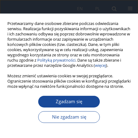
EN
PL
Przetwarzamy dane osobowe zbierane podczas odwiedzania
serwisu. Realizacja funkcji pozyskiwania informacji o użytkownikach
i ich zachowaniu odbywa się poprzez dobrowolnie wprowadzone w
formularzach informacje oraz zapisywanie w urządzeniach
końcowych plików cookies (tzw. ciasteczka). Dane, w tym pliki
cookies, wykorzystywane są w celu realizacji usług, zapewnienia
wygodnego korzystania ze strony oraz w celu monitorowania
ruchu zgodnie z
Polityką prywatności
. Dane są także zbierane i
przetwarzane przez narzędzie Google Analytics (
więcej
).
4/2022 vol. 76
Możesz zmienić ustawienia cookies w swojej przeglądarce.
Ograniczenie stosowania plików cookies w konfiguracji przeglądarki
może wpłynąć na niektóre funkcjonalności dostępne na stronie.
Zgadzam się
Gruźlica w Polsce w 2020
Nie zgadzam się
M Korzeniewska-Koseła
,
S Wesołowski
Więcej