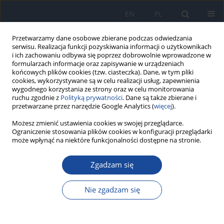
EN
PL
Przetwarzamy dane osobowe zbierane podczas odwiedzania
serwisu. Realizacja funkcji pozyskiwania informacji o użytkownikach
i ich zachowaniu odbywa się poprzez dobrowolnie wprowadzone w
formularzach informacje oraz zapisywanie w urządzeniach
końcowych plików cookies (tzw. ciasteczka). Dane, w tym pliki
cookies, wykorzystywane są w celu realizacji usług, zapewnienia
wygodnego korzystania ze strony oraz w celu monitorowania
ruchu zgodnie z
Polityką prywatności
. Dane są także zbierane i
przetwarzane przez narzędzie Google Analytics (
więcej
).
Słowo kluczowe
prewencja
Możesz zmienić ustawienia cookies w swojej przeglądarce.
Ograniczenie stosowania plików cookies w konfiguracji przeglądarki
może wpłynąć na niektóre funkcjonalności dostępne na stronie.
Wiedza o czynnikach ryzyka chorób sercowo-
naczyniowych (ChSN) w populacji województwa
Zgadzam się
małopolskiego w
Nie zgadzam się
A Waśniowska
,
G Kopeć
,
K Szafraniec
,
M Kozela
,
A Sarnecka
,
K Knap
,
A
Pająk
,
P Podolec
Przegl Epidemiol 2018;72(1):75-85
Statystyki