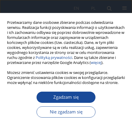
EN
PL
Przetwarzamy dane osobowe zbierane podczas odwiedzania
serwisu. Realizacja funkcji pozyskiwania informacji o użytkownikach
i ich zachowaniu odbywa się poprzez dobrowolnie wprowadzone w
formularzach informacje oraz zapisywanie w urządzeniach
końcowych plików cookies (tzw. ciasteczka). Dane, w tym pliki
cookies, wykorzystywane są w celu realizacji usług, zapewnienia
wygodnego korzystania ze strony oraz w celu monitorowania
ruchu zgodnie z
Polityką prywatności
. Dane są także zbierane i
przetwarzane przez narzędzie Google Analytics (
więcej
).
Słowo kluczowe
chronic hepatitis
Możesz zmienić ustawienia cookies w swojej przeglądarce.
Ograniczenie stosowania plików cookies w konfiguracji przeglądarki
C
może wpłynąć na niektóre funkcjonalności dostępne na stronie.
Zgadzam się
Długoterminowa obserwacja zaburzeń funkcji
tarczycy u pacjentów przewlekle zakażonych HCV
leczonych pegylowanym i
Nie zgadzam się
D. Kozielewicz
,
M. Wietlicka-Piszcz
,
W. Halota
Przegl Epidemiol 2017;71(4):555-569