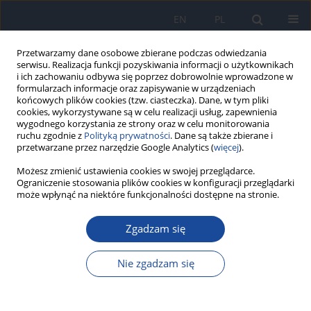
EN
PL
Przetwarzamy dane osobowe zbierane podczas odwiedzania
serwisu. Realizacja funkcji pozyskiwania informacji o użytkownikach
i ich zachowaniu odbywa się poprzez dobrowolnie wprowadzone w
formularzach informacje oraz zapisywanie w urządzeniach
końcowych plików cookies (tzw. ciasteczka). Dane, w tym pliki
cookies, wykorzystywane są w celu realizacji usług, zapewnienia
wygodnego korzystania ze strony oraz w celu monitorowania
ruchu zgodnie z
Polityką prywatności
. Dane są także zbierane i
przetwarzane przez narzędzie Google Analytics (
więcej
).
4/2015 vol. 69
Możesz zmienić ustawienia cookies w swojej przeglądarce.
Ograniczenie stosowania plików cookies w konfiguracji przeglądarki
może wpłynąć na niektóre funkcjonalności dostępne na stronie.
Zgadzam się
Physical activity as a factor
protecting teenage boys from
Nie zgadzam się
tobacco and marihuana use