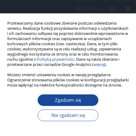
EN
PL
Przetwarzamy dane osobowe zbierane podczas odwiedzania
serwisu. Realizacja funkcji pozyskiwania informacji o użytkownikach
i ich zachowaniu odbywa się poprzez dobrowolnie wprowadzone w
formularzach informacje oraz zapisywanie w urządzeniach
końcowych plików cookies (tzw. ciasteczka). Dane, w tym pliki
cookies, wykorzystywane są w celu realizacji usług, zapewnienia
wygodnego korzystania ze strony oraz w celu monitorowania
ruchu zgodnie z
Polityką prywatności
. Dane są także zbierane i
przetwarzane przez narzędzie Google Analytics (
więcej
).
4/2024 vol. 78
Możesz zmienić ustawienia cookies w swojej przeglądarce.
Ograniczenie stosowania plików cookies w konfiguracji przeglądarki
może wpłynąć na niektóre funkcjonalności dostępne na stronie.
PRACA ORYGINALNA
Zgadzam się
Krztusiec w Polsce w 2022 roku
Nie zgadzam się
1
1
Agnieszka Rumik
,
Iwona Paradowska-Stankiewicz
Więcej