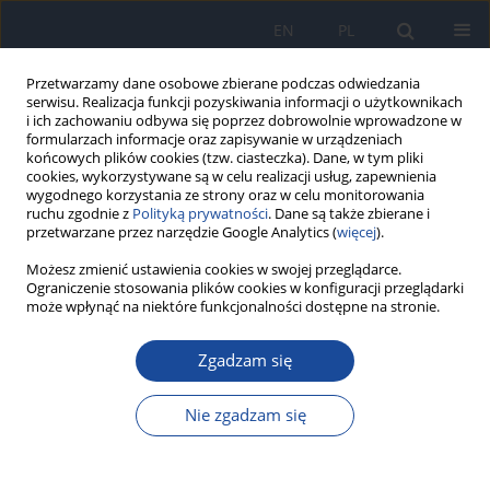
EN
PL
Przetwarzamy dane osobowe zbierane podczas odwiedzania
serwisu. Realizacja funkcji pozyskiwania informacji o użytkownikach
i ich zachowaniu odbywa się poprzez dobrowolnie wprowadzone w
formularzach informacje oraz zapisywanie w urządzeniach
końcowych plików cookies (tzw. ciasteczka). Dane, w tym pliki
cookies, wykorzystywane są w celu realizacji usług, zapewnienia
wygodnego korzystania ze strony oraz w celu monitorowania
ruchu zgodnie z
Polityką prywatności
. Dane są także zbierane i
przetwarzane przez narzędzie Google Analytics (
więcej
).
3/2008 vol. 62
Możesz zmienić ustawienia cookies w swojej przeglądarce.
Ograniczenie stosowania plików cookies w konfiguracji przeglądarki
może wpłynąć na niektóre funkcjonalności dostępne na stronie.
Zgadzam się
Dirofilarioza - Dirofilaria repens,
po raz pierwszy opisana u
Nie zgadzam się
polskich pacjentów