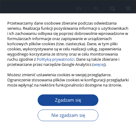
EN
PL
Przetwarzamy dane osobowe zbierane podczas odwiedzania
serwisu. Realizacja funkcji pozyskiwania informacji o użytkownikach
i ich zachowaniu odbywa się poprzez dobrowolnie wprowadzone w
formularzach informacje oraz zapisywanie w urządzeniach
końcowych plików cookies (tzw. ciasteczka). Dane, w tym pliki
cookies, wykorzystywane są w celu realizacji usług, zapewnienia
wygodnego korzystania ze strony oraz w celu monitorowania
ruchu zgodnie z
Polityką prywatności
. Dane są także zbierane i
przetwarzane przez narzędzie Google Analytics (
więcej
).
2/2006 vol. 60
Możesz zmienić ustawienia cookies w swojej przeglądarce.
Ograniczenie stosowania plików cookies w konfiguracji przeglądarki
może wpłynąć na niektóre funkcjonalności dostępne na stronie.
Zgadzam się
Bakteryjne ropnie mózgu jako
problem oddziału zakaźnego
Nie zgadzam się
K. Wójcik
,
E. Dalecka-Sztwiertnia
,
A. Piekarska
,
J. Zboińska
,