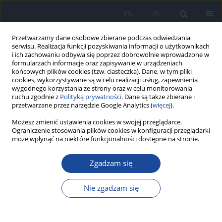
EN
PL
Przetwarzamy dane osobowe zbierane podczas odwiedzania
serwisu. Realizacja funkcji pozyskiwania informacji o użytkownikach
i ich zachowaniu odbywa się poprzez dobrowolnie wprowadzone w
formularzach informacje oraz zapisywanie w urządzeniach
końcowych plików cookies (tzw. ciasteczka). Dane, w tym pliki
cookies, wykorzystywane są w celu realizacji usług, zapewnienia
wygodnego korzystania ze strony oraz w celu monitorowania
ruchu zgodnie z
Polityką prywatności
. Dane są także zbierane i
przetwarzane przez narzędzie Google Analytics (
więcej
).
Autor
M. Grabowski
Możesz zmienić ustawienia cookies w swojej przeglądarce.
Ograniczenie stosowania plików cookies w konfiguracji przeglądarki
może wpłynąć na niektóre funkcjonalności dostępne na stronie.
Czy szczepienie stanowi ochronę dziecka matki
Zgadzam się
nosicielki HBs Ag przed zakażeniem HBV?
M. Gołębiowska
,
D. Kardas-Sobantka
,
I. Stryjewska
,
M. Grabowski
,
M.
Nie zgadzam się
W. Mirecka
Przegl Epidemiol 1998;52(3):255-262
Statystyki