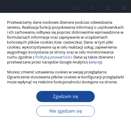
EN
PL
Przetwarzamy dane osobowe zbierane podczas odwiedzania
serwisu. Realizacja funkcji pozyskiwania informacji o użytkownikach
i ich zachowaniu odbywa się poprzez dobrowolnie wprowadzone w
formularzach informacje oraz zapisywanie w urządzeniach
końcowych plików cookies (tzw. ciasteczka). Dane, w tym pliki
cookies, wykorzystywane są w celu realizacji usług, zapewnienia
wygodnego korzystania ze strony oraz w celu monitorowania
ruchu zgodnie z
Polityką prywatności
. Dane są także zbierane i
przetwarzane przez narzędzie Google Analytics (
więcej
).
2/2008 vol. 62
Możesz zmienić ustawienia cookies w swojej przeglądarce.
Ograniczenie stosowania plików cookies w konfiguracji przeglądarki
może wpłynąć na niektóre funkcjonalności dostępne na stronie.
Zgadzam się
Aktualne możliwości leczenia
przewlekłego wzw typu C u
Nie zgadzam się
chorych zakażonych HIV