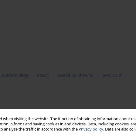
epidemiology
dzieci
opieka paliatywna
hospicjum
nditions specified in the Regulation of the Minister of Health. The
 when visiting the website. The function of obtaining information about use
gue is incomplete and inadequate.
tion in forms and saving cookies in end devices. Data, including cookies, are
eteness and adequacy of the Minister of Health’s catalogue and
o analyze the traffic in accordance with the
Privacy policy
. Data are also co
gical data concerning the Polish population.