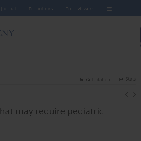
 Journal
For authors
For reviewers
Stats
Get citation
hat may require pediatric