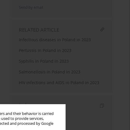
Send by email
RELATED ARTICLE
Infectious diseases in Poland in 2023
Pertussis in Poland in 2023
Syphilis in Poland in 2023
Salmonellosis in Poland in 2023
HIV infections and AIDS in Poland in 2023
Indexes
rs and their behavior is carried
Keywords index
 used to provide services,
llected and processed by Google
Topics index