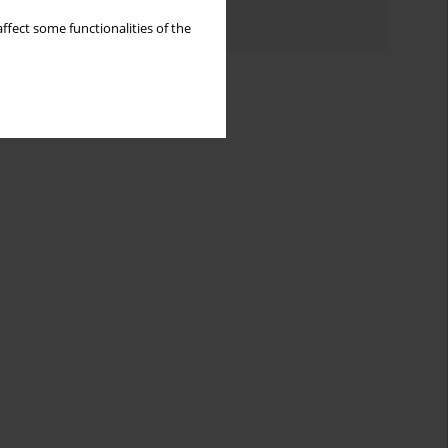
Authors index
ffect some functionalities of the