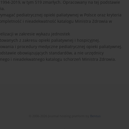
 1994-2019, w tym 519 zmarłych. Opracowany na tej podstawie
ia.
agać pediatrycznej opieki paliatywnej w Polsce oraz kryteria
kompletność i nieadekwatność katalogu Ministra Zdrowia w
izacji w zakresie wykazu jednostek
owanych z zakresu opieki paliatywnej i hospicyjnej.
wania i procedury medyczne pediatrycznej opieki paliatywnej.
podstawie obowiązujących standardów, a nie urzędnicy
ego i nieadekwatnego katalogu schorzeń Ministra Zdrowia.
© 2006-2026 Journal hosting platform by
Bentus