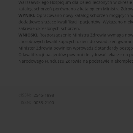
Warszawskiego Hospicjum dla Dzieci leczonych w okresie
katalog schorzeń porównano z katalogiem Ministra Zdrow
WYNIKI.
Opracowano nowy katalog schorzeń mogących wym
dodatkowe służące kwalifikacji pacjentów. Wykazano nie
zakresie określonych schorzeń.
WNIOSKI.
Rozporządzenie Ministra Zdrowia wymaga nowel
chorobowych kwalifikujących dzieci do świadczeń gwarant
Minister Zdrowia powinien wprowadzić standardy postępo
O kwalifikacji pacjentów powinni decydować lekarze na 
Narodowego Funduszu Zdrowia na podstawie niekompletn
eISSN:
2545-1898
ISSN:
0033-2100